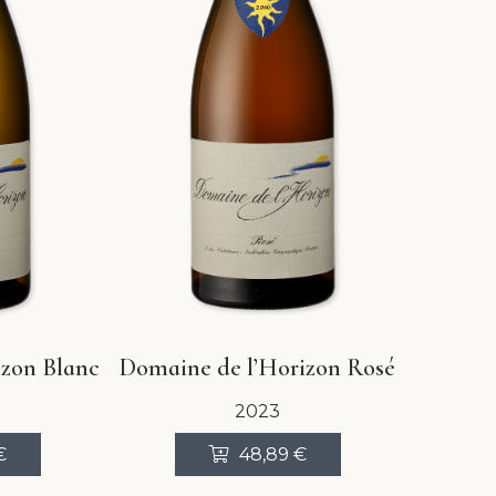
izon Blanc
Domaine de l’Horizon Rosé
2023
€
48,89
€