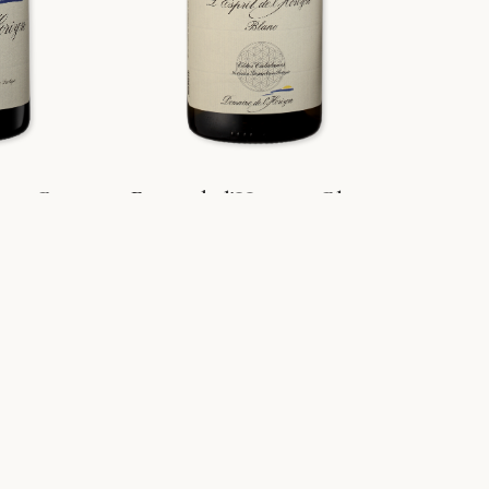
izon Rouge
Esprit de l’Horizon Blanc
2024
€
25,56
€