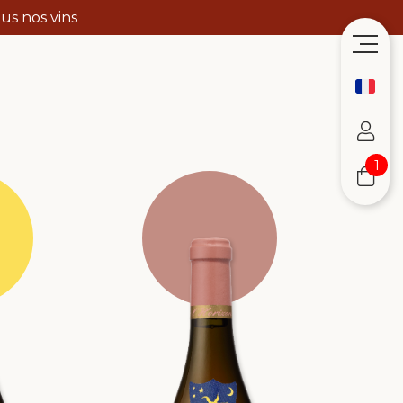
us nos vins
1