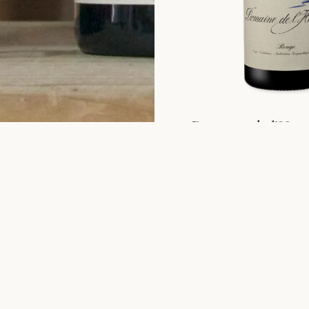
Domaine de l’Hor
2017
48,89