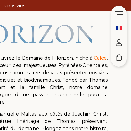
us nos vins
ORIZON
uvrez le Domaine de l’Horizon, niché à
Calce
,
œur des majestueuses Pyrénées-Orientales,
ous sommes fiers de vous présenter nos vins
ogiques et biodynamiques. Fondé par Thomas
ert et la famille Christ, notre domaine
igne d’une passion intemporelle pour la
re.
nuelle Maltas, aux côtés de Joachim Christ,
pétue l’héritage de Thomas, préservant
entité du domaine. Plongez dans notre histoire,