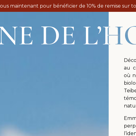
vous maintenant pour bénéficier de 10% de remise sur to
NE DE L’H
Déco
au c
où n
biol
Teib
témo
natu
Emma
per
l’id