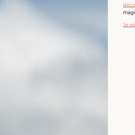
déco
magi
Je vi